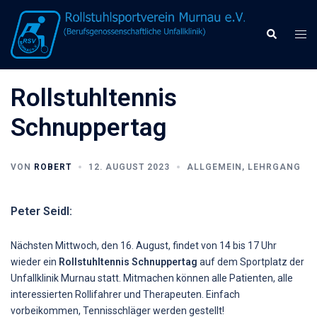
Zum
Inhalt
Men
Suche
springen
umsc
Rollstuhltennis
Schnuppertag
VON
ROBERT
12. AUGUST 2023
ALLGEMEIN
,
LEHRGANG
Peter Seidl:
Nächsten Mittwoch, den 16. August, findet von 14 bis 17 Uhr
wieder ein
Rollstuhltennis Schnuppertag
auf dem Sportplatz der
Unfallklinik Murnau statt. Mitmachen können alle Patienten, alle
interessierten Rollifahrer und Therapeuten.
Einfach
vorbeikommen, Tennisschläger werden gestellt!