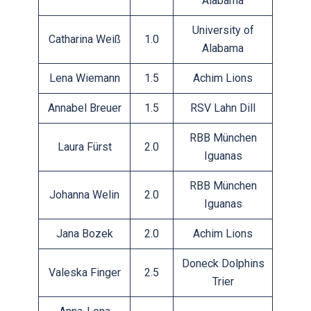
Alabama
University of
Catharina Weiß
1.0
Alabama
Lena Wiemann
1.5
Achim Lions
Annabel Breuer
1.5
RSV Lahn Dill
RBB München
Laura Fürst
2.0
Iguanas
RBB München
Johanna Welin
2.0
Iguanas
Jana Bozek
2.0
Achim Lions
Doneck Dolphins
Valeska Finger
2.5
Trier