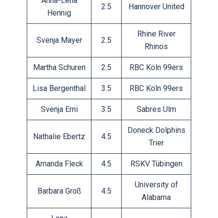
Anna-Lena
2.5
Hannover United
Hennig
Rhine River
Svenja Mayer
2.5
Rhinos
Martha Schuren
2.5
RBC Köln 99ers
Lisa Bergenthal
3.5
RBC Köln 99ers
Svenja Erni
3.5
Sabres Ulm
Doneck Dolphins
Nathalie Ebertz
4.5
Trier
Amanda Fleck
4.5
RSKV Tübingen
University of
Barbara Groß
4.5
Alabama