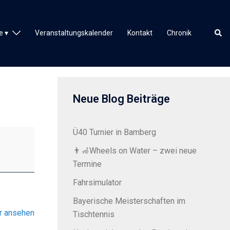
Such
e
Veranstaltungskalender
Kontakt
Chronik
Neue Blog Beiträge
Ü40 Turnier in Bamberg
👨‍🦽Wheels on Water – zwei neue
Termine
Fahrsimulator
Bayerische Meisterschaften im
r ansehen
Tischtennis