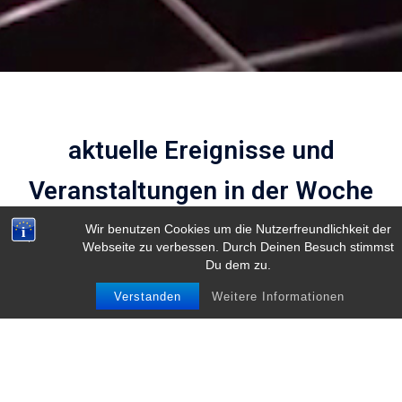
aktuelle Ereignisse und
Veranstaltungen in der Woche
vom 3. Aug. 2026
Wir benutzen Cookies um die Nutzerfreundlichkeit der
Webseite zu verbessen. Durch Deinen Besuch stimmst
Du dem zu.
Zurück
Heute
Weiter
Verstanden
Weitere Informationen
Ansicht
ausdrucken
Veranstaltungskategorien
Allgemein
Änderun